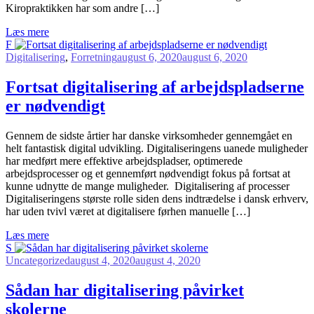
Kiropraktikken har som andre […]
Læs mere
F
Digitalisering
,
Forretning
august 6, 2020
august 6, 2020
Fortsat digitalisering af arbejdspladserne
er nødvendigt
G
ennem de sidste årtier har danske virksomheder gennemgået en
helt fantastisk digital udvikling. Digitaliseringens uanede muligheder
har medført mere effektive arbejdspladser, optimerede
arbejdsprocesser og et gennemført nødvendigt fokus på fortsat at
kunne udnytte de mange muligheder. Digitalisering af processer
Digitaliseringens største rolle siden dens indtrædelse i dansk erhverv,
har uden tvivl været at digitalisere førhen manuelle […]
Læs mere
S
Uncategorized
august 4, 2020
august 4, 2020
Sådan har digitalisering påvirket
skolerne