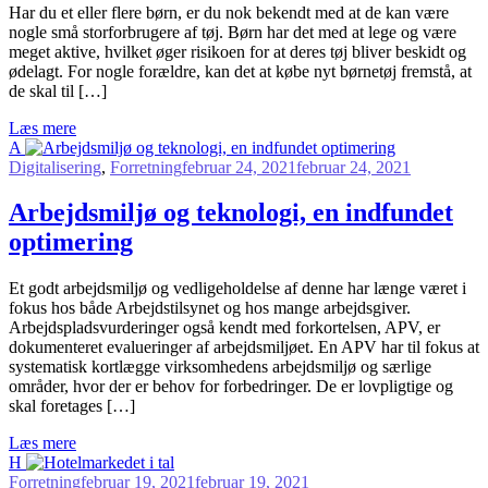
H
ar du et eller flere børn, er du nok bekendt med at de kan være
nogle små storforbrugere af tøj. Børn har det med at lege og være
meget aktive, hvilket øger risikoen for at deres tøj bliver beskidt og
ødelagt. For nogle forældre, kan det at købe nyt børnetøj fremstå, at
de skal til […]
Læs mere
A
Digitalisering
,
Forretning
februar 24, 2021
februar 24, 2021
Arbejdsmiljø og teknologi, en indfundet
optimering
E
t godt arbejdsmiljø og vedligeholdelse af denne har længe været i
fokus hos både Arbejdstilsynet og hos mange arbejdsgiver.
Arbejdspladsvurderinger også kendt med forkortelsen, APV, er
dokumenteret evalueringer af arbejdsmiljøet. En APV har til fokus at
systematisk kortlægge virksomhedens arbejdsmiljø og særlige
områder, hvor der er behov for forbedringer. De er lovpligtige og
skal foretages […]
Læs mere
H
Forretning
februar 19, 2021
februar 19, 2021