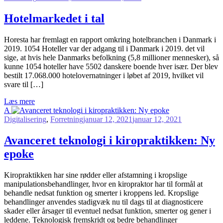
Hotelmarkedet i tal
H
oresta har fremlagt en rapport omkring hotelbranchen i Danmark i
2019. 1054 Hoteller var der adgang til i Danmark i 2019. det vil
sige, at hvis hele Danmarks befolkning (5,8 millioner mennesker), så
kunne 1054 hoteller have 5502 danskere boende hver især. Der blev
bestilt 17.068.000 hotelovernatninger i løbet af 2019, hvilket vil
svare til […]
Læs mere
A
Digitalisering
,
Forretning
januar 12, 2021
januar 12, 2021
Avanceret teknologi i kiropraktikken: Ny
epoke
K
iropraktikken har sine rødder eller afstamning i kropslige
manipulationsbehandlinger, hvor en kiropraktor har til formål at
behandle nedsat funktion og smerter i kroppens led. Kropslige
behandlinger anvendes stadigvæk nu til dags til at diagnosticere
skader eller årsager til eventuel nedsat funktion, smerter og gener i
leddene. Teknologisk fremskridt og bedre behandlinger