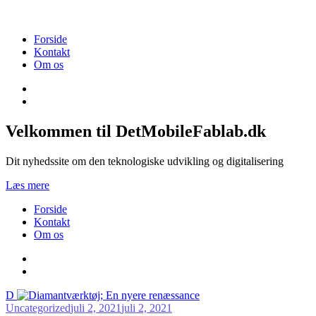
Videre
til
indhold
Forside
Kontakt
Om os
Velkommen til DetMobileFablab.dk
Dit nyhedssite om den teknologiske udvikling og digitalisering
Læs mere
Forside
Kontakt
Om os
D
Uncategorized
juli 2, 2021
juli 2, 2021