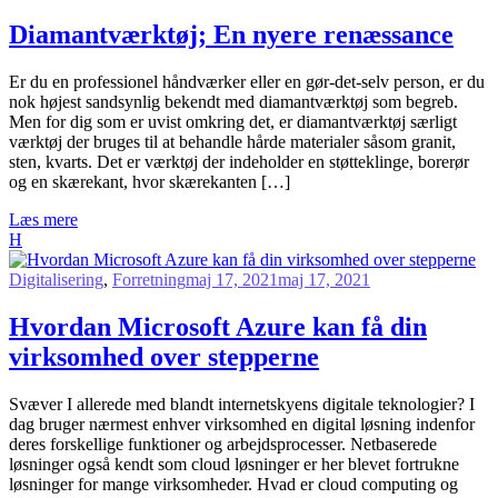
Diamantværktøj; En nyere renæssance
E
r du en professionel håndværker eller en gør-det-selv person, er du
nok højest sandsynlig bekendt med diamantværktøj som begreb.
Men for dig som er uvist omkring det, er diamantværktøj særligt
værktøj der bruges til at behandle hårde materialer såsom granit,
sten, kvarts. Det er værktøj der indeholder en støtteklinge, borerør
og en skærekant, hvor skærekanten […]
Læs mere
H
Digitalisering
,
Forretning
maj 17, 2021
maj 17, 2021
Hvordan Microsoft Azure kan få din
virksomhed over stepperne
S
væver I allerede med blandt internetskyens digitale teknologier? I
dag bruger nærmest enhver virksomhed en digital løsning indenfor
deres forskellige funktioner og arbejdsprocesser. Netbaserede
løsninger også kendt som cloud løsninger er her blevet fortrukne
løsninger for mange virksomheder. Hvad er cloud computing og