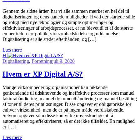
G
ennem de sidste årtier, har vi alle sammen mærket en hel del til
digitaliseringen og dens uanede muligheder. Hvad der startede stille
og roligt med nye teknologier og simple optimeringer og
effektiviseringer af arbejdsprocesser, er nu blevet til et af de største
emner inden for politik, virksomhedsledelse og uddannelse.
Digitalisering er alle steder efterhånden, og […]
Læs mere
H
Digitalisering
,
Forretning
juli 9, 2020
Hvem er XP Digital A/S?
M
ange virksomheder og organisationer kan nikkende
genkendende til tidskrævende og ineffektive processer som manuel
fakturahåndtering, manuel dokumenthåndtering og manuel bestilling
af toner til deres printløsninger. Disse opgaver er obligatoriske for
enhver virksomhed, men de er på ingen måde værdiskabende.
Selvom opgaver som disse kan virke uoverskuelige at få
automatiseret og effektiviseret, så er det ikke tilfældet. En mulighed
er […]
Læs mere