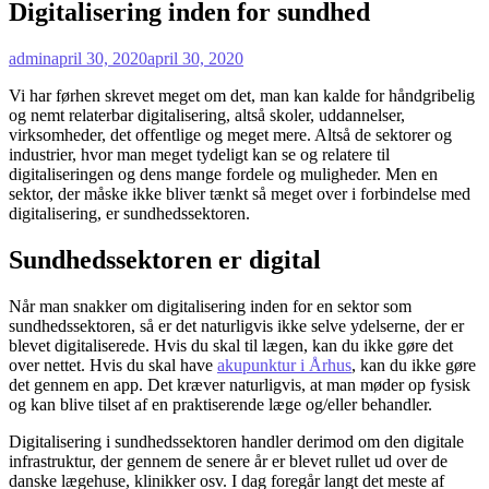
Digitalisering inden for sundhed
admin
april 30, 2020
april 30, 2020
Vi har førhen skrevet meget om det, man kan kalde for håndgribelig
og nemt relaterbar digitalisering, altså skoler, uddannelser,
virksomheder, det offentlige og meget mere. Altså de sektorer og
industrier, hvor man meget tydeligt kan se og relatere til
digitaliseringen og dens mange fordele og muligheder. Men en
sektor, der måske ikke bliver tænkt så meget over i forbindelse med
digitalisering, er sundhedssektoren.
Sundhedssektoren er digital
Når man snakker om digitalisering inden for en sektor som
sundhedssektoren, så er det naturligvis ikke selve ydelserne, der er
blevet digitaliserede. Hvis du skal til lægen, kan du ikke gøre det
over nettet. Hvis du skal have
akupunktur i Århus
, kan du ikke gøre
det gennem en app. Det kræver naturligvis, at man møder op fysisk
og kan blive tilset af en praktiserende læge og/eller behandler.
Digitalisering i sundhedssektoren handler derimod om den digitale
infrastruktur, der gennem de senere år er blevet rullet ud over de
danske lægehuse, klinikker osv. I dag foregår langt det meste af