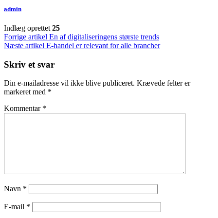
admin
Indlæg oprettet
25
Indlægsnavigation
Forrige artikel
En af digitaliseringens største trends
Næste artikel
E-handel er relevant for alle brancher
Skriv et svar
Din e-mailadresse vil ikke blive publiceret.
Krævede felter er
markeret med
*
Kommentar
*
Navn
*
E-mail
*